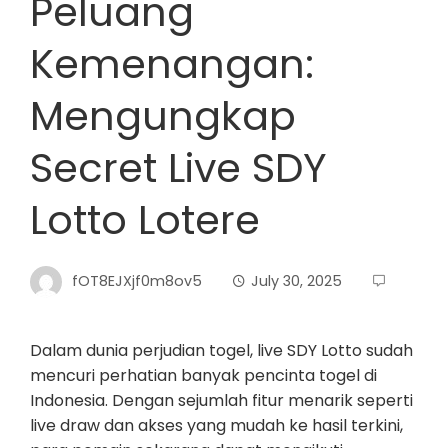
Peluang
Kemenangan:
Mengungkap
Secret Live SDY
Lotto Lotere
fOT8EJXjf0m8ov5
July 30, 2025
Dalam dunia perjudian togel, live SDY Lotto sudah
mencuri perhatian banyak pencinta togel di
Indonesia. Dengan sejumlah fitur menarik seperti
live draw dan akses yang mudah ke hasil terkini,