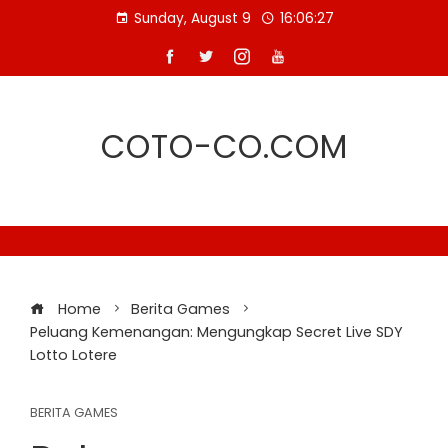
Skip
Sunday, August 9
16:06:27
to
content
COTO-CO.COM
Home
Berita Games
Peluang Kemenangan: Mengungkap Secret Live SDY
Lotto Lotere
BERITA GAMES