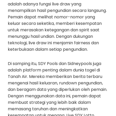
adalah adanya fungsi live draw yang
menampilkan hasil pengundian secara langsung.
Pemain dapat melihat nomor-nomor yang
keluar secara seketika, memberi kesempatan
untuk merasakan ketegangan dan spirit saat
menunggu hasil undian. Dengan dukungan
teknologi, live draw ini menjamin fairness dan
keterbukaan dalam setiap pengundian.
Di samping itu, SDY Pools dan Sidneypools juga
adalah platform penting dalam dunia togel di
Tanah Air. Mereka memberikan berita terbaru
mengenai hasil keluaran, rundown pengundian,
dan beragam data yang diperlukan oleh pemain.
Dengan menggunakan data ini, pemain dapat
membuat strategi yang lebih baik dalam
memasang taruhan dan meningkatkan
kesempatan untuk menang. Live SDY Lotto