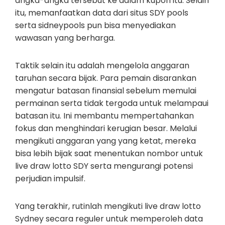
angka-angka tersebut ke dalam kupon itu. Selain
itu, memanfaatkan data dari situs SDY pools
serta sidneypools pun bisa menyediakan
wawasan yang berharga.
Taktik selain itu adalah mengelola anggaran
taruhan secara bijak. Para pemain disarankan
mengatur batasan finansial sebelum memulai
permainan serta tidak tergoda untuk melampaui
batasan itu. Ini membantu mempertahankan
fokus dan menghindari kerugian besar. Melalui
mengikuti anggaran yang yang ketat, mereka
bisa lebih bijak saat menentukan nombor untuk
live draw lotto SDY serta mengurangi potensi
perjudian impulsif.
Yang terakhir, rutinlah mengikuti live draw lotto
Sydney secara reguler untuk memperoleh data