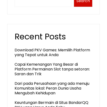
Search
Recent Posts
Download PKV Games: Memilih Platform
yang Tepat untuk Anda
Capai Kemenangan Yang Besar di
Platform Permainan Slot tanpa setoran:
Saran dan Trik
Dari pada Perusahaan yang ada menuju
Komunitas lokal: Peran Dunia Usaha
Mengubah Kehidupan
Keuntungan Bermain di Situs BandarQQ