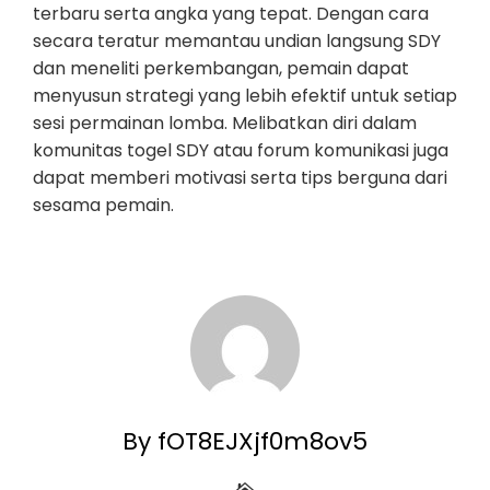
terbaru serta angka yang tepat. Dengan cara
secara teratur memantau undian langsung SDY
dan meneliti perkembangan, pemain dapat
menyusun strategi yang lebih efektif untuk setiap
sesi permainan lomba. Melibatkan diri dalam
komunitas togel SDY atau forum komunikasi juga
dapat memberi motivasi serta tips berguna dari
sesama pemain.
By fOT8EJXjf0m8ov5