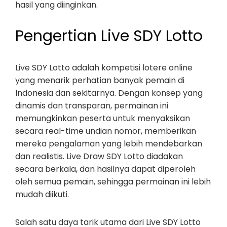
hasil yang diinginkan.
Pengertian Live SDY Lotto
Live SDY Lotto adalah kompetisi lotere online
yang menarik perhatian banyak pemain di
Indonesia dan sekitarnya. Dengan konsep yang
dinamis dan transparan, permainan ini
memungkinkan peserta untuk menyaksikan
secara real-time undian nomor, memberikan
mereka pengalaman yang lebih mendebarkan
dan realistis. Live Draw SDY Lotto diadakan
secara berkala, dan hasilnya dapat diperoleh
oleh semua pemain, sehingga permainan ini lebih
mudah diikuti.
Salah satu daya tarik utama dari Live SDY Lotto