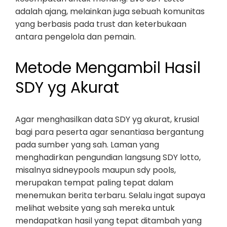
adalah ajang, melainkan juga sebuah komunitas
yang berbasis pada trust dan keterbukaan
antara pengelola dan pemain.
Metode Mengambil Hasil
SDY yg Akurat
Agar menghasilkan data SDY yg akurat, krusial
bagi para peserta agar senantiasa bergantung
pada sumber yang sah. Laman yang
menghadirkan pengundian langsung SDY lotto,
misalnya sidneypools maupun sdy pools,
merupakan tempat paling tepat dalam
menemukan berita terbaru. Selalu ingat supaya
melihat website yang sah mereka untuk
mendapatkan hasil yang tepat ditambah yang