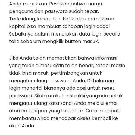
Anda masukkan. Pastikan bahwa nama
pengguna dan password sudah tepat.
Terkadang, kesalahan ketik atau pemakaian
kapital bisa membuat tahapan login gagal.
Sebaiknya dalam menuliskan data login secara
teliti sebelum mengklik button masuk.
Jika Anda telah memastikan bahwa informasi
yang telah dimasukkan telah benar, tetapi masih
tidak bisa masuk, pertimbangkan untuk
mengatur ulang password Anda. Di halaman
login maha4d, biasanya ada opsi untuk reset
password. Silahkan ikuti instruksi yang ada untuk
mengatur ulang kata sandi Anda melalui email
atau no telepon yang terdaftar. Cara ini dapat
membantu Anda mendapat akses kembali ke
akun Anda.