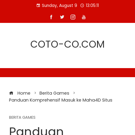
Skip
Sunday, August 9
13:05:11
to
content
COTO-CO.COM
Home
Berita Games
Panduan Komprehensif Masuk ke Maha4D Situs
BERITA GAMES
Panduan