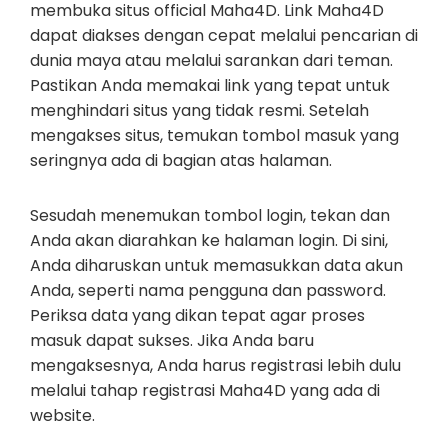
membuka situs official Maha4D. Link Maha4D
dapat diakses dengan cepat melalui pencarian di
dunia maya atau melalui sarankan dari teman.
Pastikan Anda memakai link yang tepat untuk
menghindari situs yang tidak resmi. Setelah
mengakses situs, temukan tombol masuk yang
seringnya ada di bagian atas halaman.
Sesudah menemukan tombol login, tekan dan
Anda akan diarahkan ke halaman login. Di sini,
Anda diharuskan untuk memasukkan data akun
Anda, seperti nama pengguna dan password.
Periksa data yang dikan tepat agar proses
masuk dapat sukses. Jika Anda baru
mengaksesnya, Anda harus registrasi lebih dulu
melalui tahap registrasi Maha4D yang ada di
website.