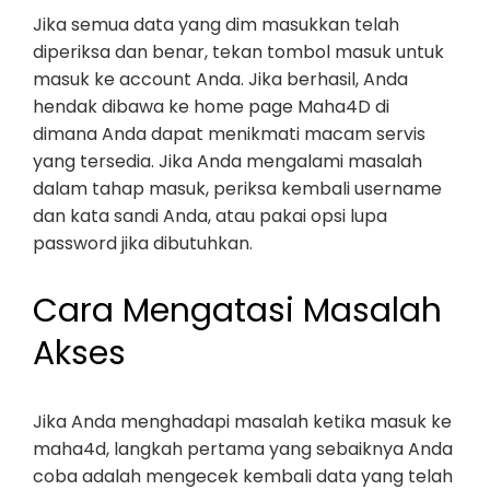
Jika semua data yang dim masukkan telah
diperiksa dan benar, tekan tombol masuk untuk
masuk ke account Anda. Jika berhasil, Anda
hendak dibawa ke home page Maha4D di
dimana Anda dapat menikmati macam servis
yang tersedia. Jika Anda mengalami masalah
dalam tahap masuk, periksa kembali username
dan kata sandi Anda, atau pakai opsi lupa
password jika dibutuhkan.
Cara Mengatasi Masalah
Akses
Jika Anda menghadapi masalah ketika masuk ke
maha4d, langkah pertama yang sebaiknya Anda
coba adalah mengecek kembali data yang telah