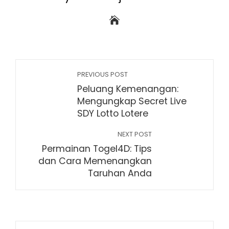
PREVIOUS POST
Peluang Kemenangan:
Mengungkap Secret Live
SDY Lotto Lotere
NEXT POST
Permainan Togel4D: Tips
dan Cara Memenangkan
Taruhan Anda