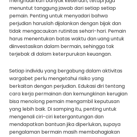
menghadirkan banyak keseruan, tetapi juga
menuntut tanggung jawab dari setiap setiap
pemain. Penting untuk menyadari bahwa
perjudian haruslah dijalankan dengan bijak dan
tidak mengacaukan rutinitas sehari-hari. Pemain
harus menentukan batas waktu dan uang untuk
diinvestasikan dalam bermain, sehingga tak
terjebak di dalam keterpurukan keuangan.
Setiap individu yang bergabung dalam aktivitas
wargabet perlu mengetahui risiko yang
berkaitan dengan perjudian. Edukasi diri tentang
cara kerja permainan dan kemungkinan kerugian
bisa menolong pemain mengambil keputusan
yang lebih baik. Di samping itu, penting untuk
mengenali ciri-ciri ketergantungan dan
mendapatkan bantuan jika diperlukan, supaya
pengalaman bermain masih membahagiakan