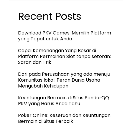
Recent Posts
Download PKV Games: Memilih Platform
yang Tepat untuk Anda
Capai Kemenangan Yang Besar di
Platform Permainan Slot tanpa setoran:
Saran dan Trik
Dari pada Perusahaan yang ada menuju
Komunitas lokal: Peran Dunia Usaha
Mengubah Kehidupan
Keuntungan Bermain di Situs BandarQQ
PKV yang Harus Anda Tahu
Poker Online: Keseruan dan Keuntungan
Bermain di Situs Terbaik