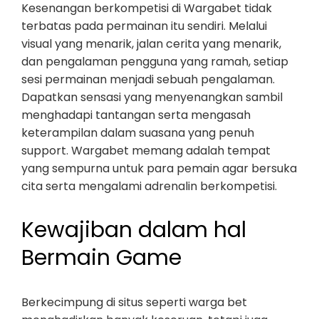
Kesenangan berkompetisi di Wargabet tidak
terbatas pada permainan itu sendiri. Melalui
visual yang menarik, jalan cerita yang menarik,
dan pengalaman pengguna yang ramah, setiap
sesi permainan menjadi sebuah pengalaman.
Dapatkan sensasi yang menyenangkan sambil
menghadapi tantangan serta mengasah
keterampilan dalam suasana yang penuh
support. Wargabet memang adalah tempat
yang sempurna untuk para pemain agar bersuka
cita serta mengalami adrenalin berkompetisi.
Kewajiban dalam hal
Bermain Game
Berkecimpung di situs seperti warga bet