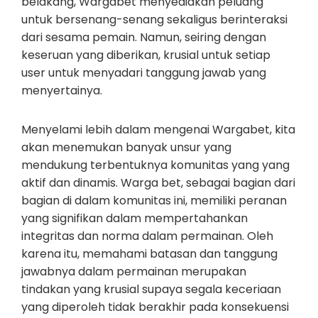
belakang, Wargabet menyediakan peluang
untuk bersenang-senang sekaligus berinteraksi
dari sesama pemain. Namun, seiring dengan
keseruan yang diberikan, krusial untuk setiap
user untuk menyadari tanggung jawab yang
menyertainya.
Menyelami lebih dalam mengenai Wargabet, kita
akan menemukan banyak unsur yang
mendukung terbentuknya komunitas yang yang
aktif dan dinamis. Warga bet, sebagai bagian dari
bagian di dalam komunitas ini, memiliki peranan
yang signifikan dalam mempertahankan
integritas dan norma dalam permainan. Oleh
karena itu, memahami batasan dan tanggung
jawabnya dalam permainan merupakan
tindakan yang krusial supaya segala keceriaan
yang diperoleh tidak berakhir pada konsekuensi