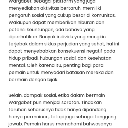
Wargabet, sebagai platform yang juga
menyediakan aktivitas bertaruh, memiliki
pengaruh sosial yang cukup besar di komunitas.
Walaupun dapat memberikan hiburan dan
potensi keuntungan, ada bahaya yang
diperhatikan. Banyak individu yang mungkin
terjebak dalam siklus perjudian yang sehat, hal ini
dapat menyebabkan konsekuensi negatif pada
hidup pribadi, hubungan sosial, dan kesehatan
mental. Oleh karena itu, penting bagi para
pemain untuk menyadari batasan mereka dan
bermain dengan bijak.
Selain, dampak sosial, etika dalam bermain
Wargabet pun menjadi sorotan. Tindakan
taruhan seharusnya tidak hanya dipandang
hanya permainan, tetapi juga sebagai tanggung
jawab. Pemain harus memahami bahwasanya