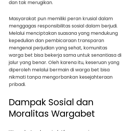
dan tak merugikan.
Masyarakat pun memiliki peran krusial dalam
menggagas responsibilitas sosial dalam berjudi.
Melalui menciptakan suasana yang mendukung
kepedulian dan pembicaraan transparan
mengenai perjudian yang sehat, komunitas
warga bet bisa bekerja sama untuk senantiasa di
jalur yang benar. Oleh karena itu, keseruan yang
diperoleh melalui bermain di warga bet bisa
nikmati tanpa mengorbankan kesejahteraan
pribadi.
Dampak Sosial dan
Moralitas Wargabet