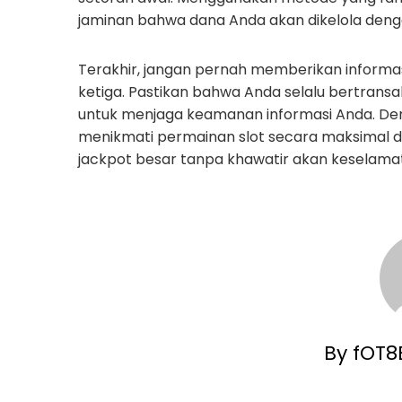
jaminan bahwa dana Anda akan dikelola den
Terakhir, jangan pernah memberikan informasi
ketiga. Pastikan bahwa Anda selalu bertransa
untuk menjaga keamanan informasi Anda. Den
menikmati permainan slot secara maksimal
jackpot besar tanpa khawatir akan keselamat
By fOT