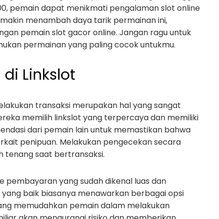
00, pemain dapat menikmati pengalaman slot online
semakin menambah daya tarik permainan ini,
ngan pemain slot gacor online. Jangan ragu untuk
mukan permainan yang paling cocok untukmu.
di Linkslot
elakukan transaksi merupakan hal yang sangat
eka memilih linkslot yang terpercaya dan memiliki
omendasi dari pemain lain untuk memastikan bahwa
terkait penipuan. Melakukan pengecekan secara
tenang saat bertransaksi.
de pembayaran yang sudah dikenal luas dan
s yang baik biasanya menawarkan berbagai opsi
, yang memudahkan pemain dalam melakukan
liar akan mengurangi risiko dan memberikan