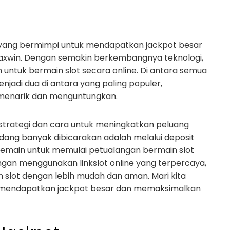
 yang bermimpi untuk mendapatkan jackpot besar
t maxwin. Dengan semakin berkembangnya teknologi,
 untuk bermain slot secara online. Di antara semua
njadi dua di antara yang paling populer,
menarik dan menguntungkan.
strategi dan cara untuk meningkatkan peluang
dang banyak dibicarakan adalah melalui deposit
main untuk memulai petualangan bermain slot
gan menggunakan linkslot online yang terpercaya,
slot dengan lebih mudah dan aman. Mari kita
ra mendapatkan jackpot besar dan memaksimalkan