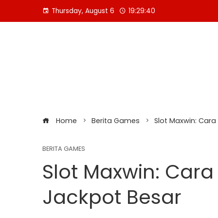
Skip
Thursday, August 6
19:29:41
to
content
Home
Berita Games
Slot Maxwin: Car
BERITA GAMES
Slot Maxwin: Car
Jackpot Besar