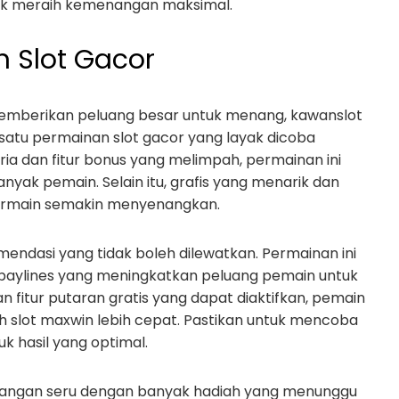
k meraih kemenangan maksimal.
 Slot Gacor
memberikan peluang besar untuk menang, kawanslot
satu permainan slot gacor yang layak dicoba
ia dan fitur bonus yang melimpah, permainan ini
yak pemain. Selain itu, grafis yang menarik dan
ermain semakin menyenangkan.
omendasi yang tidak boleh dilewatkan. Permainan ini
n paylines yang meningkatkan peluang pemain untuk
itur putaran gratis yang dapat diaktifkan, pemain
h slot maxwin lebih cepat. Pastikan untuk mencoba
uk hasil yang optimal.
alangan seru dengan banyak hadiah yang menunggu