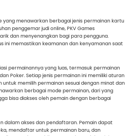
e yang menawarkan berbagai jenis permainan kartu
tuhan penggemar judi online, PKV Games
rik dan menyenangkan bagi para pengguna.
itus ini memastikan keamanan dan kenyamanan saat
iasi permainannya yang luas, termasuk permainan
n Poker. Setiap jenis permainan ini memiliki aturan
n untuk memilih permainan sesuai dengan minat dan
nawarkan berbagai mode permainan, dari yang
gga bisa diakses oleh pemain dengan berbagai
n dalam akses dan pendaftaran. Pemain dapat
ka, mendaftar untuk permainan baru, dan