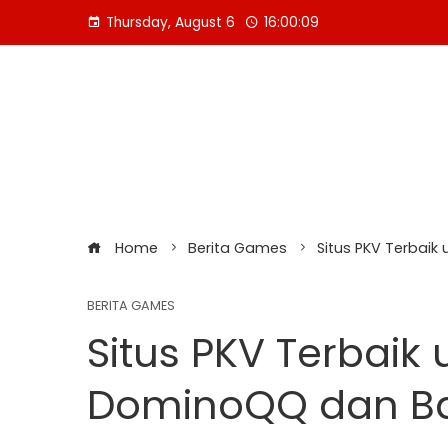
Skip
Thursday, August 6
16:00:09
to
content
Home
Berita Games
Situs PKV Terba
BERITA GAMES
Situs PKV Terbai
DominoQQ dan B