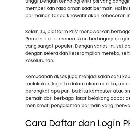
tinggi. Dengan teknologi enkripsi yang canggi
memberikan rasa aman saat bermain. Hal i
permainan tanpa khawatir akan kebocoran in
Selain itu, platform PKV menawarkan berbagai
Pemain dapat menemukan berbagai jenis game
yang sangat populer. Dengan variasi ini, se
dengan selera dan keterampilan mereka, se
keseluruhan.
Kemudahan akses juga menjadi salah satu k
melakukan login ke dalam akun mereka, mend
perangkat apa pun, baik itu komputer atau s
pemain dari berbagai latar belakang dapat
menikmati pengalaman bermain yang menye
Cara Daftar dan Login 