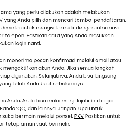
ertama yang perlu dilakukan adalah melakukan
V yang Anda pilih dan mencari tombol pendaftaran.
diminta untuk mengisi formulir dengan informasi
mor telepon. Pastikan data yang Anda masukkan
ukan login nanti.
an menerima pesan konfirmasi melalui email atau
tuk mengaktifkan akun Anda. Jika semua langkah
iap digunakan. Selanjutnya, Anda bisa langsung
ang telah Anda buat sebelumnya.
es Anda, Anda bisa mulai menjelajahi berbagai
BandarQQ, dan lainnya. Jangan lupa untuk
h suka bermain melalui ponsel.
PKV
Pastikan untuk
ar tetap aman saat bermain.