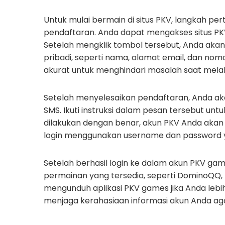
Untuk mulai bermain di situs PKV, langkah p
pendaftaran. Anda dapat mengakses situs PK
Setelah mengklik tombol tersebut, Anda akan 
pribadi, seperti nama, alamat email, dan no
akurat untuk menghindari masalah saat melak
Setelah menyelesaikan pendaftaran, Anda ak
SMS. Ikuti instruksi dalam pesan tersebut un
dilakukan dengan benar, akun PKV Anda akan s
login menggunakan username dan password y
Setelah berhasil login ke dalam akun PKV gam
permainan yang tersedia, seperti DominoQQ, 
mengunduh aplikasi PKV games jika Anda lebi
menjaga kerahasiaan informasi akun Anda ag