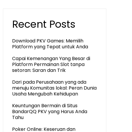
Recent Posts
Download PKV Games: Memilih
Platform yang Tepat untuk Anda
Capai Kemenangan Yang Besar di
Platform Permainan Slot tanpa
setoran: Saran dan Trik
Dari pada Perusahaan yang ada
menuju Komunitas lokal: Peran Dunia
Usaha Mengubah Kehidupan
Keuntungan Bermain di Situs
BandarQQ PKV yang Harus Anda
Tahu
Poker Online: Keseruan dan