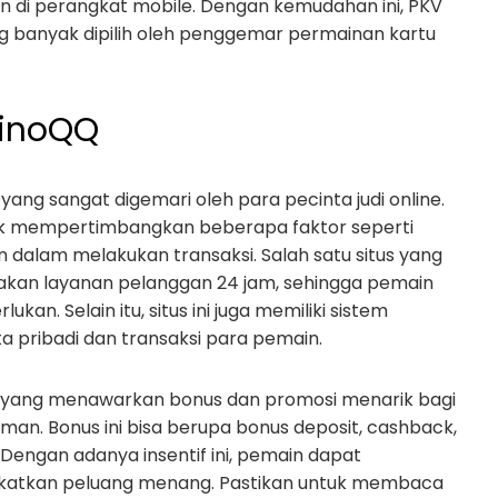
 di perangkat mobile. Dengan kemudahan ini, PKV
ang banyak dipilih oleh penggemar permainan kartu
minoQQ
g sangat digemari oleh para pecinta judi online.
tuk mempertimbangkan beberapa faktor seperti
dalam melakukan transaksi. Salah satu situs yang
akan layanan pelanggan 24 jam, sehingga pemain
n. Selain itu, situs ini juga memiliki sistem
 pribadi dan transaksi para pemain.
ah yang menawarkan bonus dan promosi menarik bagi
n. Bonus ini bisa berupa bonus deposit, cashback,
engan adanya insentif ini, pemain dapat
gkatkan peluang menang. Pastikan untuk membaca