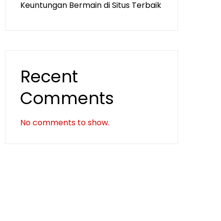
Keuntungan Bermain di Situs Terbaik
Recent
Comments
No comments to show.