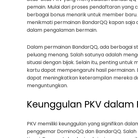
pemain. Mulai dari proses pendaftaran yang c
berbagai bonus menarik untuk member baru.
menikmati permainan BandarQQ kapan saja dan
dalam pengalaman bermain.
Dalam permainan BandarQQ, ada berbagai str
peluang menang. Salah satunya adalah meng
situasi dengan bijak. Selain itu, penting unt
kartu dapat mempengaruhi hasil permainan.
dapat meningkatkan keterampilan mereka d
menguntungkan.
Keunggulan PKV dalam 
PKV memiliki keunggulan yang signifikan dala
penggemar DominoQQ dan BandarQQ. Salah s