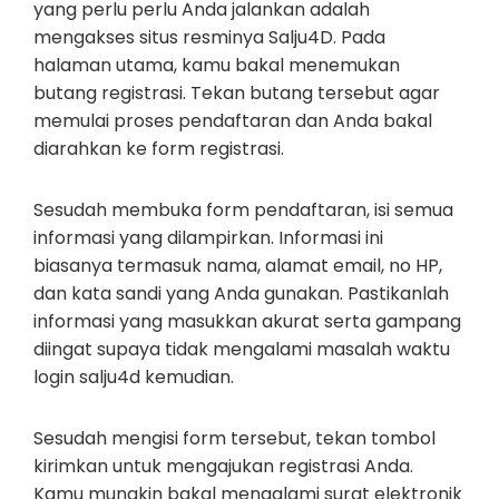
yang perlu perlu Anda jalankan adalah
mengakses situs resminya Salju4D. Pada
halaman utama, kamu bakal menemukan
butang registrasi. Tekan butang tersebut agar
memulai proses pendaftaran dan Anda bakal
diarahkan ke form registrasi.
Sesudah membuka form pendaftaran, isi semua
informasi yang dilampirkan. Informasi ini
biasanya termasuk nama, alamat email, no HP,
dan kata sandi yang Anda gunakan. Pastikanlah
informasi yang masukkan akurat serta gampang
diingat supaya tidak mengalami masalah waktu
login salju4d kemudian.
Sesudah mengisi form tersebut, tekan tombol
kirimkan untuk mengajukan registrasi Anda.
Kamu mungkin bakal mengalami surat elektronik