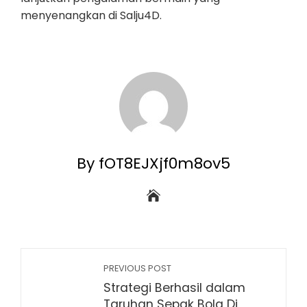
menyenangkan di Salju4D.
By fOT8EJXjf0m8ov5
PREVIOUS POST
Strategi Berhasil dalam
Taruhan Sepak Bola Di