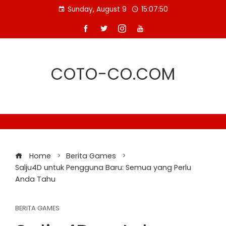
Skip
Sunday, August 9
15:07:50
to
content
COTO-CO.COM
Home
Berita Games
Salju4D untuk Pengguna Baru: Semua yang Perlu
Anda Tahu
BERITA GAMES