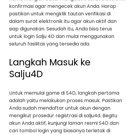
konfirmasi agar mengecek akun Anda. Harap
pastikan untuk mengklik tautan verifikasi di
dalam surat elektronik itu agar akun aktif dan
siap digunakan. Sesudah itu, Anda bisa terus
untuk login Salju 4D dan mulai menggunakan
seluruh fasilitas yang tersedia ada.
Langkah Masuk ke
Salju4D
Untuk memulai game di S4D, langkah pertama
adalah yaitu melakukan proses masuk. Pastikan
Anda sudah mendaftar untuk akun dengan
mengikut prosedur registrasi di salju4d. Begitu
akun Anda aktif, kunjungi laman resmi S4D dan
cari tombol login yang biasanya terletak di