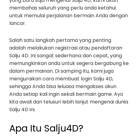
yang baru saja mengenal Salju 4D, kami akan
membahas seluruh yang perlu anda ketahui
untuk memulai perjalanan bermain Anda dengan
lancar.
Salah satu langkah pertama yang penting
adalah melakukan registrasi atau pendaftaran
Salju 4D. Ini sangat sederhana dan cepat, yang
memungkinkan anda untuk segera bergabung ke
dalam permainan. Di samping itu, kami juga
menguraikan cara membuat login Salju 4D,
sehingga Anda bisa leluasa mengakses akun
Anda setiap kali ingin sekali bermain game. Ayo
kita awali dan telusuri lebih lanjut mengenai dunia
Salju 4D ini.
Apa Itu Salju4D?