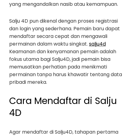
yang mengandalkan nasib atau kemampuan.
Salju 4D pun dikenal dengan proses registrasi
dan login yang sederhana. Pemain baru dapat
mendaftar secara cepat dan mengawali
permainan dalam waktu singkat.
salju4d
Keamanan dan kenyamanan pemain adalah
fokus utama bagi Salju4D, jadi pemain bisa
memusatkan perhatian pada menikmati
permainan tanpa harus khawatir tentang data
pribadi mereka.
Cara Mendaftar di Salju
4D
Agar mendaftar di Salju4D, tahapan pertama