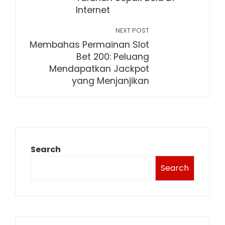
Internet
NEXT POST
Membahas Permainan Slot
Bet 200: Peluang
Mendapatkan Jackpot
yang Menjanjikan
Search
Search