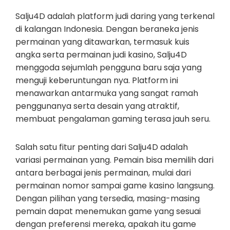
Salju4D adalah platform judi daring yang terkenal
di kalangan Indonesia. Dengan beraneka jenis
permainan yang ditawarkan, termasuk kuis
angka serta permainan judi kasino, Salju4D
menggoda sejumlah pengguna baru saja yang
menguji keberuntungan nya. Platform ini
menawarkan antarmuka yang sangat ramah
penggunanya serta desain yang atraktif,
membuat pengalaman gaming terasa jauh seru.
Salah satu fitur penting dari Salju4D adalah
variasi permainan yang. Pemain bisa memilih dari
antara berbagai jenis permainan, mulai dari
permainan nomor sampai game kasino langsung.
Dengan pilihan yang tersedia, masing-masing
pemain dapat menemukan game yang sesuai
dengan preferensi mereka, apakah itu game