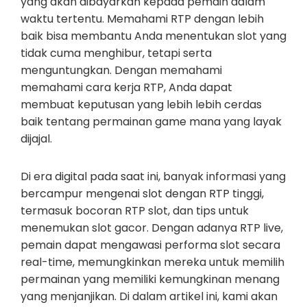
yang akan dibayarkan kepada pemain dalam
waktu tertentu. Memahami RTP dengan lebih
baik bisa membantu Anda menentukan slot yang
tidak cuma menghibur, tetapi serta
menguntungkan. Dengan memahami
memahami cara kerja RTP, Anda dapat
membuat keputusan yang lebih lebih cerdas
baik tentang permainan game mana yang layak
dijajal.
Di era digital pada saat ini, banyak informasi yang
bercampur mengenai slot dengan RTP tinggi,
termasuk bocoran RTP slot, dan tips untuk
menemukan slot gacor. Dengan adanya RTP live,
pemain dapat mengawasi performa slot secara
real-time, memungkinkan mereka untuk memilih
permainan yang memiliki kemungkinan menang
yang menjanjikan. Di dalam artikel ini, kami akan