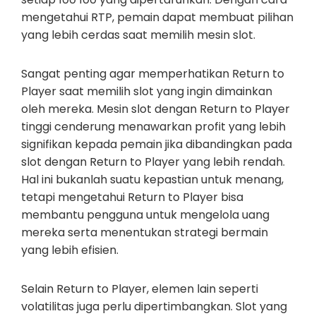
mengetahui RTP, pemain dapat membuat pilihan
yang lebih cerdas saat memilih mesin slot.
Sangat penting agar memperhatikan Return to
Player saat memilih slot yang ingin dimainkan
oleh mereka. Mesin slot dengan Return to Player
tinggi cenderung menawarkan profit yang lebih
signifikan kepada pemain jika dibandingkan pada
slot dengan Return to Player yang lebih rendah.
Hal ini bukanlah suatu kepastian untuk menang,
tetapi mengetahui Return to Player bisa
membantu pengguna untuk mengelola uang
mereka serta menentukan strategi bermain
yang lebih efisien.
Selain Return to Player, elemen lain seperti
volatilitas juga perlu dipertimbangkan. Slot yang