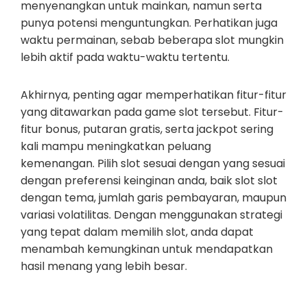
menyenangkan untuk mainkan, namun serta
punya potensi menguntungkan. Perhatikan juga
waktu permainan, sebab beberapa slot mungkin
lebih aktif pada waktu-waktu tertentu.
Akhirnya, penting agar memperhatikan fitur-fitur
yang ditawarkan pada game slot tersebut. Fitur-
fitur bonus, putaran gratis, serta jackpot sering
kali mampu meningkatkan peluang
kemenangan. Pilih slot sesuai dengan yang sesuai
dengan preferensi keinginan anda, baik slot slot
dengan tema, jumlah garis pembayaran, maupun
variasi volatilitas. Dengan menggunakan strategi
yang tepat dalam memilih slot, anda dapat
menambah kemungkinan untuk mendapatkan
hasil menang yang lebih besar.