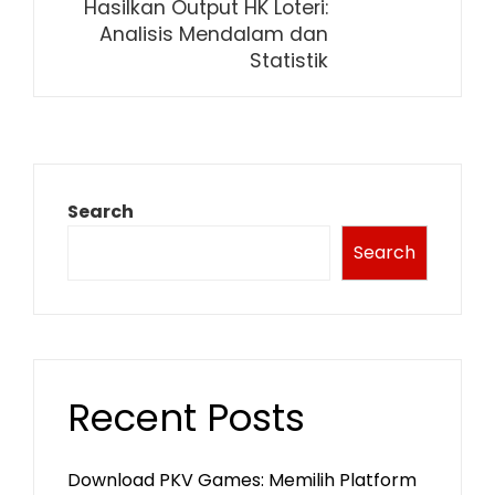
Hasilkan Output HK Loteri:
Analisis Mendalam dan
Statistik
Search
Search
Recent Posts
Download PKV Games: Memilih Platform