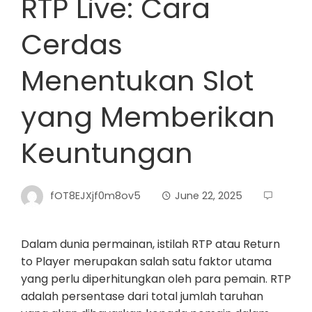
RTP Live: Cara
Cerdas
Menentukan Slot
yang Memberikan
Keuntungan
fOT8EJXjf0m8ov5
June 22, 2025
Dalam dunia permainan, istilah RTP atau Return
to Player merupakan salah satu faktor utama
yang perlu diperhitungkan oleh para pemain. RTP
adalah persentase dari total jumlah taruhan