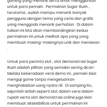
gaming yang menarik serta amat menggiurkan
untuk para pemain . Permainan Sugar Rush ,
terutama , sudah mampu menarik banyak
pengguna dengan tema yang ceria dan grafis
yang menggoda menarik perhatian . Di dalam
tulisan ini kita akan membandingkan kedua
permainan ini untuk melihat apa yang yang
membuat masing-masingnya unik dan menawan
.
Untuk para pecinta slot , slot demonstrasi Sugar
Rush adalah pilihan yang semakin sering dicari .
Melalui keberadaan versi demo ini , pemain bisa
menguji game tanpa mengeluarkan
menghabiskan uang nyata riil . Di samping itu ,
sejumlah istilah seperti slot dalam versi dalam
rupiah serta slot demonstrasi online juga kian
membuat aksesibilitas untuk permainan ini