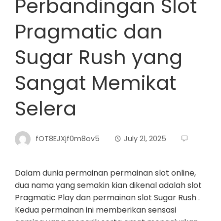
Perbandingan Slot
Pragmatic dan
Sugar Rush yang
Sangat Memikat
Selera
fOT8EJXjf0m8ov5
July 21, 2025
Dalam dunia permainan permainan slot online,
dua nama yang semakin kian dikenal adalah slot
Pragmatic Play dan permainan slot Sugar Rush .
Kedua permainan ini memberikan sensasi