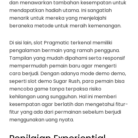
dan menawarkan tambahan kesempatan untuk
mendapatkan hadiah utama. Ini sangatlah
menarik untuk mereka yang menjelajahi
beraneka metode untuk meraih kemenangan.
Di sisi lain, slot Pragmatic terkenal memiliki
pengalaman bermain yang ramah pengguna.
Tampilan yang mudah dipahami serta responsif
mempermudah pemain baru agar mengerti
cara berjudi. Dengan adanya mode demo demo,
seperti slot demo Sugar Rush, para pemain bisa
mencoba game tanpa terpaksa risiko
kehilangan uang sungguhan. Hal ini memberi
kesempatan agar berlatih dan mengetahui fitur-
fitur yang ada dari permainan sebelum berjudi
menggunakan uang nyata.