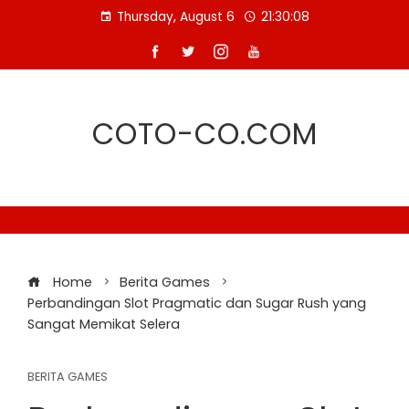
Skip
Thursday, August 6
21:30:09
to
content
COTO-CO.COM
Home
Berita Games
Perbandingan Slot Pragmatic dan Sugar Rush yang
Sangat Memikat Selera
BERITA GAMES