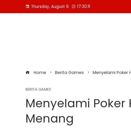
Skip
Thursday, August 6
17:30:12
to
content
Home
Berita Games
Menyelami Poker 
BERITA GAMES
Menyelami Poker H
Menang