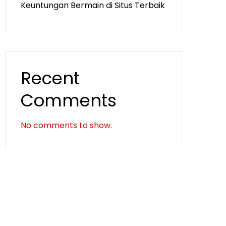
Keuntungan Bermain di Situs Terbaik
Recent
Comments
No comments to show.