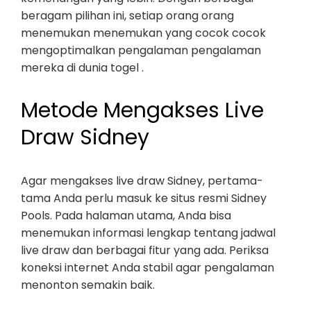
beragam pilihan ini, setiap orang orang
menemukan menemukan yang cocok cocok
mengoptimalkan pengalaman pengalaman
mereka di dunia togel .
Metode Mengakses Live
Draw Sidney
Agar mengakses live draw Sidney, pertama-
tama Anda perlu masuk ke situs resmi Sidney
Pools. Pada halaman utama, Anda bisa
menemukan informasi lengkap tentang jadwal
live draw dan berbagai fitur yang ada. Periksa
koneksi internet Anda stabil agar pengalaman
menonton semakin baik.