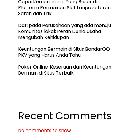
Capai Kemenangan Yang Besar di
Platform Permainan Slot tanpa setoran:
Saran dan Trik
Dari pada Perusahaan yang ada menuju
Komunitas lokal: Peran Dunia Usaha
Mengubah Kehidupan
Keuntungan Bermain di Situs BandarQQ
PKV yang Harus Anda Tahu
Poker Online: Keseruan dan Keuntungan
Bermain di Situs Terbaik
Recent Comments
No comments to show.