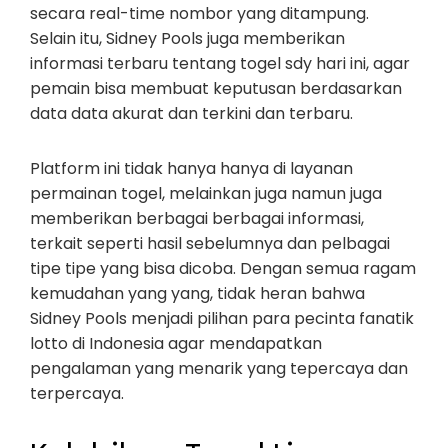
secara real-time nombor yang ditampung.
Selain itu, Sidney Pools juga memberikan
informasi terbaru tentang togel sdy hari ini, agar
pemain bisa membuat keputusan berdasarkan
data data akurat dan terkini dan terbaru.
Platform ini tidak hanya hanya di layanan
permainan togel, melainkan juga namun juga
memberikan berbagai berbagai informasi,
terkait seperti hasil sebelumnya dan pelbagai
tipe tipe yang bisa dicoba. Dengan semua ragam
kemudahan yang yang, tidak heran bahwa
Sidney Pools menjadi pilihan para pecinta fanatik
lotto di Indonesia agar mendapatkan
pengalaman yang menarik yang tepercaya dan
terpercaya.