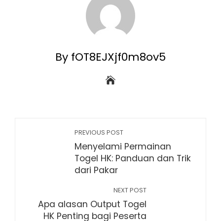
By fOT8EJXjf0m8ov5
PREVIOUS POST
Menyelami Permainan
Togel HK: Panduan dan Trik
dari Pakar
NEXT POST
Apa alasan Output Togel
HK Penting bagi Peserta