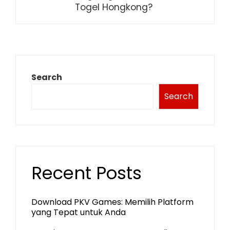
Togel Hongkong?
Search
Search
Recent Posts
Download PKV Games: Memilih Platform
yang Tepat untuk Anda