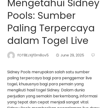
Mengetahui Sidney
Pools: Sumber
Paling Terpercaya
dalam Togel Live
fOT8EJXjf0m8ov5
June 29, 2025
Sidney Pools merupakan salah satu sumber
paling terpercaya bagi para penggemar live
togel, khususnya bagi para pemain yang
mengikuti hasil togel Sidney. Dalam dunia
perjudian yang semakin berkembang, informasi
yang tepat dan cepat menjadi sangat vital.