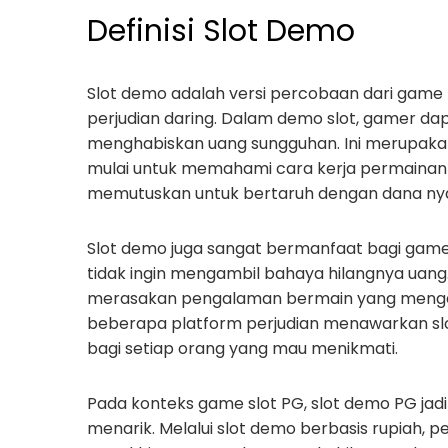
Definisi Slot Demo
Slot demo adalah versi percobaan dari game
perjudian daring. Dalam demo slot, gamer d
menghabiskan uang sungguhan. Ini merupaka
mulai untuk memahami cara kerja permainan 
memutuskan untuk bertaruh dengan dana ny
Slot demo juga sangat bermanfaat bagi gamer
tidak ingin mengambil bahaya hilangnya uan
merasakan pengalaman bermain yang mengasy
beberapa platform perjudian menawarkan sl
bagi setiap orang yang mau menikmati.
Pada konteks game slot PG, slot demo PG jadi
menarik. Melalui slot demo berbasis rupiah,