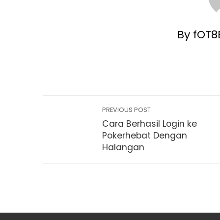
By fOT
PREVIOUS POST
Cara Berhasil Login ke
Pokerhebat Dengan
Halangan