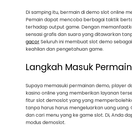
Di samping itu, bermain di demo slot onlin
Pemain dapat mencoba berbagai taktik be
terhadap output game. Dengan memanfaatka
sensasi grafis dan suara yang ditawarkan tan
gacor
Seluruh ini membuat slot demo sebaga
keahlian dan pengetahuan game.
Langkah Masuk Permain
Supaya memasuki permainan demo, player da
kasino online yang memberikan layanan ter
fitur slot demoslot yang yang memperbolehk
tanpa harus harus mengeluarkan uang uang. 
dan cari menu yang ke game slot. Di, Anda d
modus demoslot.