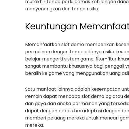
mutakhir tanpa perlu cemas kehilangan dana,
menyenangkan dan tanpa risiko.
Keuntungan Memanfaat
Memanfaatkan slot demo memberikan kesem
permainan dengan tanpa adanya risiko keua
belajar mengerti sistem game, fitur-fitur khus
sangat membantu khususnya bagi penggali y
beralih ke game yang menggunakan uang asli
Satu manfaat lainnya adalah kesempatan unt
Pemain dapat mencoba slot demo pg atau d
dan gaya dari aneka permainan yang tersed
dapat dengan bebas beradaptasi dengan berba
memberi peluang mereka untuk mencari game
mereka.