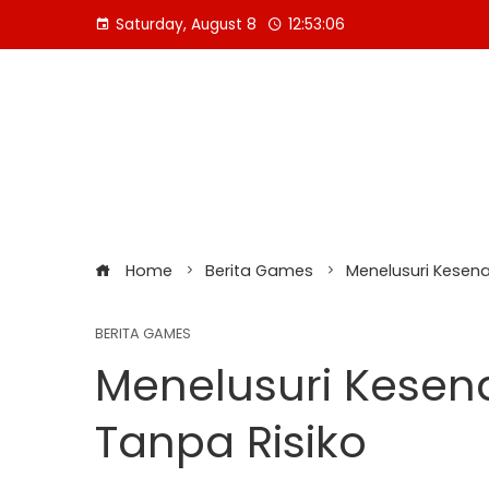
Skip
Saturday, August 8
12:53:06
to
content
Home
Berita Games
Menelusuri Kesena
BERITA GAMES
Menelusuri Kesena
Tanpa Risiko