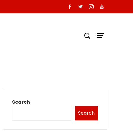
Search
Search