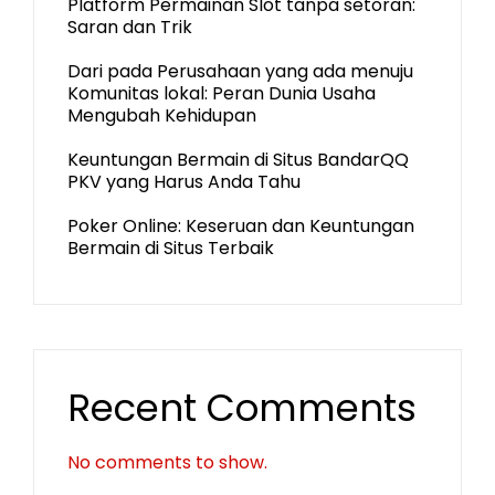
Platform Permainan Slot tanpa setoran:
Saran dan Trik
Dari pada Perusahaan yang ada menuju
Komunitas lokal: Peran Dunia Usaha
Mengubah Kehidupan
Keuntungan Bermain di Situs BandarQQ
PKV yang Harus Anda Tahu
Poker Online: Keseruan dan Keuntungan
Bermain di Situs Terbaik
Recent Comments
No comments to show.