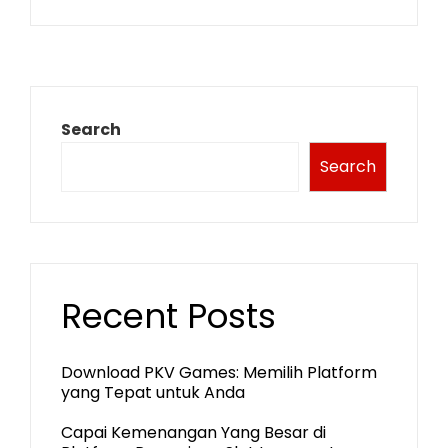
Search
Search
Recent Posts
Download PKV Games: Memilih Platform
yang Tepat untuk Anda
Capai Kemenangan Yang Besar di