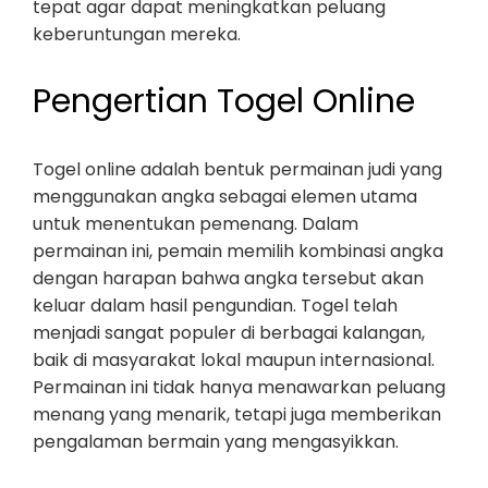
tepat agar dapat meningkatkan peluang
keberuntungan mereka.
Pengertian Togel Online
Togel online adalah bentuk permainan judi yang
menggunakan angka sebagai elemen utama
untuk menentukan pemenang. Dalam
permainan ini, pemain memilih kombinasi angka
dengan harapan bahwa angka tersebut akan
keluar dalam hasil pengundian. Togel telah
menjadi sangat populer di berbagai kalangan,
baik di masyarakat lokal maupun internasional.
Permainan ini tidak hanya menawarkan peluang
menang yang menarik, tetapi juga memberikan
pengalaman bermain yang mengasyikkan.