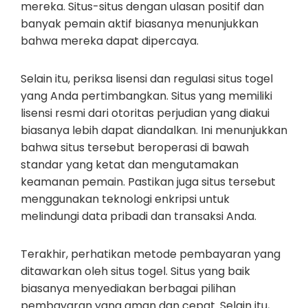
mereka. Situs-situs dengan ulasan positif dan
banyak pemain aktif biasanya menunjukkan
bahwa mereka dapat dipercaya.
Selain itu, periksa lisensi dan regulasi situs togel
yang Anda pertimbangkan. Situs yang memiliki
lisensi resmi dari otoritas perjudian yang diakui
biasanya lebih dapat diandalkan. Ini menunjukkan
bahwa situs tersebut beroperasi di bawah
standar yang ketat dan mengutamakan
keamanan pemain. Pastikan juga situs tersebut
menggunakan teknologi enkripsi untuk
melindungi data pribadi dan transaksi Anda.
Terakhir, perhatikan metode pembayaran yang
ditawarkan oleh situs togel. Situs yang baik
biasanya menyediakan berbagai pilihan
pembayaran yang aman dan cepat. Selain itu,