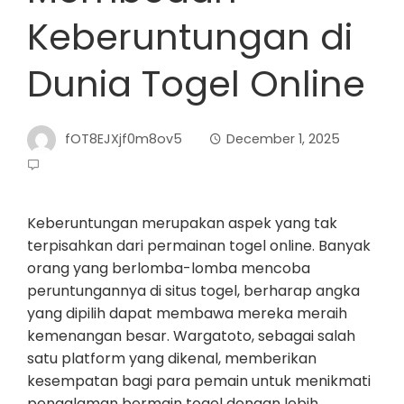
Keberuntungan di
Dunia Togel Online
fOT8EJXjf0m8ov5
December 1, 2025
Keberuntungan merupakan aspek yang tak
terpisahkan dari permainan togel online. Banyak
orang yang berlomba-lomba mencoba
peruntungannya di situs togel, berharap angka
yang dipilih dapat membawa mereka meraih
kemenangan besar. Wargatoto, sebagai salah
satu platform yang dikenal, memberikan
kesempatan bagi para pemain untuk menikmati
pengalaman bermain togel dengan lebih