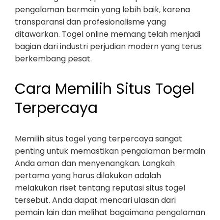
pengalaman bermain yang lebih baik, karena
transparansi dan profesionalisme yang
ditawarkan. Togel online memang telah menjadi
bagian dari industri perjudian modern yang terus
berkembang pesat.
Cara Memilih Situs Togel
Terpercaya
Memilih situs togel yang terpercaya sangat
penting untuk memastikan pengalaman bermain
Anda aman dan menyenangkan. Langkah
pertama yang harus dilakukan adalah
melakukan riset tentang reputasi situs togel
tersebut. Anda dapat mencari ulasan dari
pemain lain dan melihat bagaimana pengalaman