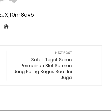
8EJXjf0m8ov5
NEXT POST
SatelitTogel: Saran
Permainan Slot Setoran
Uang Paling Bagus Saat Ini
Juga