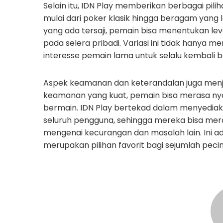
Selain itu, IDN Play memberikan berbagai p
mulai dari poker klasik hingga beragam yang
yang ada tersaji, pemain bisa menentukan lev
pada selera pribadi. Variasi ini tidak hanya
interesse pemain lama untuk selalu kembali be
Aspek keamanan dan keterandalan juga menjad
keamanan yang kuat, pemain bisa merasa ny
bermain. IDN Play bertekad dalam menyediak
seluruh pengguna, sehingga mereka bisa me
mengenai kecurangan dan masalah lain. Ini 
merupakan pilihan favorit bagi sejumlah pecin