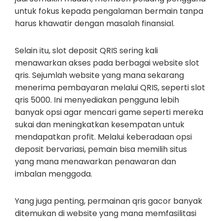
untuk fokus kepada pengalaman bermain tanpa
harus khawatir dengan masalah finansial.
Selain itu, slot deposit QRIS sering kali
menawarkan akses pada berbagai website slot
qris. Sejumlah website yang mana sekarang
menerima pembayaran melalui QRIS, seperti slot
qris 5000. Ini menyediakan pengguna lebih
banyak opsi agar mencari game seperti mereka
sukai dan meningkatkan kesempatan untuk
mendapatkan profit. Melalui keberadaan opsi
deposit bervariasi, pemain bisa memilih situs
yang mana menawarkan penawaran dan
imbalan menggoda.
Yang juga penting, permainan qris gacor banyak
ditemukan di website yang mana memfasilitasi