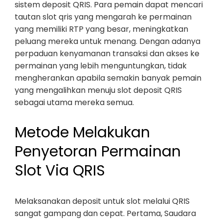
sistem deposit QRIS. Para pemain dapat mencari
tautan slot qris yang mengarah ke permainan
yang memiliki RTP yang besar, meningkatkan
peluang mereka untuk menang. Dengan adanya
perpaduan kenyamanan transaksi dan akses ke
permainan yang lebih menguntungkan, tidak
mengherankan apabila semakin banyak pemain
yang mengalihkan menuju slot deposit QRIS
sebagai utama mereka semua.
Metode Melakukan
Penyetoran Permainan
Slot Via QRIS
Melaksanakan deposit untuk slot melalui QRIS
sangat gampang dan cepat. Pertama, Saudara