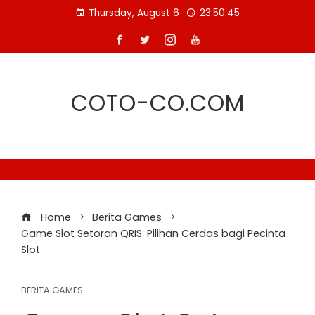
Skip
Thursday, August 6
23:50:45
to
content
COTO-CO.COM
Home
Berita Games
Game Slot Setoran QRIS: Pilihan Cerdas bagi Pecinta
Slot
BERITA GAMES