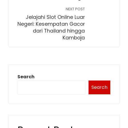
NEXT POST
Jelajahi Slot Online Luar
Negeri: Kesempatan Gacor
dari Thailand hingga
Kamboja
Search
Search