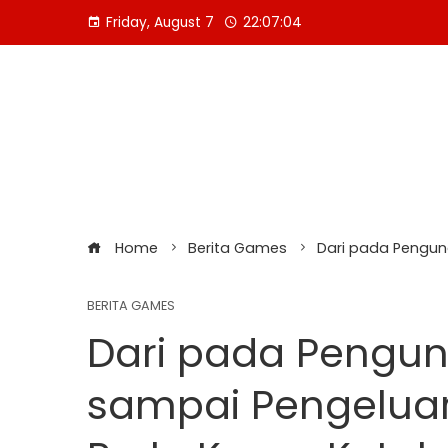
Skip
Friday, August 7
22:07:04
to
content
Home
Berita Games
Dari pada Pengun
BERITA GAMES
Dari pada Pengu
sampai Pengeluar