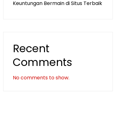
Keuntungan Bermain di Situs Terbaik
Recent
Comments
No comments to show.