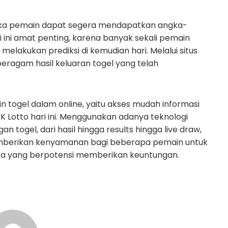
maka pemain dapat segera mendapatkan angka-
 ini amat penting, karena banyak sekali pemain
lakukan prediksi di kemudian hari. Melalui situs
ragam hasil keluaran togel yang telah
ain togel dalam online, yaitu akses mudah informasi
Lotto hari ini. Menggunakan adanya teknologi
 togel, dari hasil hingga results hingga live draw,
emberikan kenyamanan bagi beberapa pemain untuk
 yang berpotensi memberikan keuntungan.