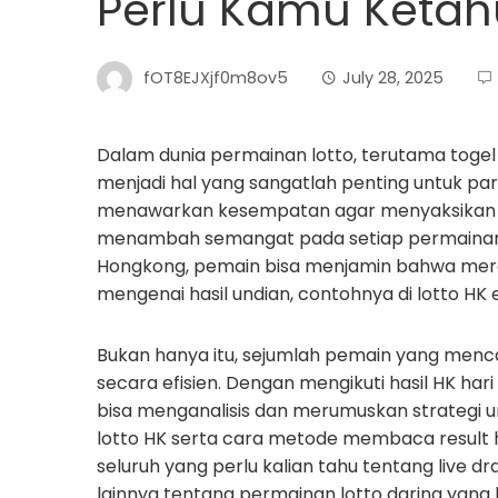
Perlu Kamu Ketah
fOT8EJXjf0m8ov5
July 28, 2025
Dalam dunia permainan lotto, terutama togel 
menjadi hal yang sangatlah penting untuk pa
menawarkan kesempatan agar menyaksikan ou
menambah semangat pada setiap permainan y
Hongkong, pemain bisa menjamin bahwa merek
mengenai hasil undian, contohnya di lotto HK
Bukan hanya itu, sejumlah pemain yang mencar
secara efisien. Dengan mengikuti hasil HK ha
bisa menganalisis dan merumuskan strategi un
lotto HK serta cara metode membaca result h
seluruh yang perlu kalian tahu tentang live d
lainnya tentang permainan lotto daring ya