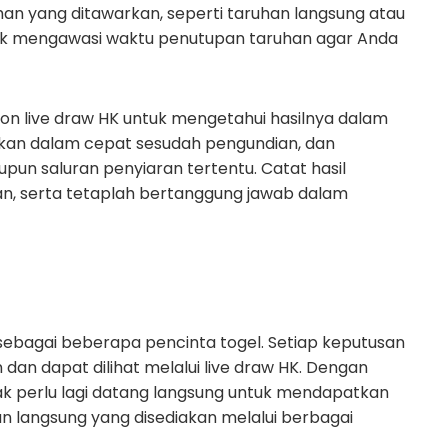
han yang ditawarkan, seperti taruhan langsung atau
untuk mengawasi waktu penutupan taruhan agar Anda
on live draw HK untuk mengetahui hasilnya dalam
alkan dalam cepat sesudah pengundian, dan
taupun saluran penyiaran tertentu. Catat hasil
an, serta tetaplah bertanggung jawab dalam
 sebagai beberapa pencinta togel. Setiap keputusan
n dan dapat dilihat melalui live draw HK. Dengan
ak perlu lagi datang langsung untuk mendapatkan
n langsung yang disediakan melalui berbagai