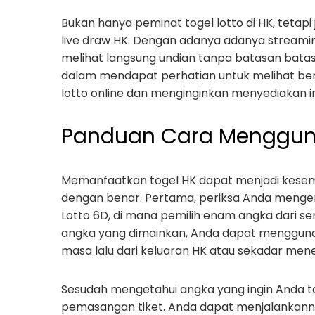
Bukan hanya peminat togel lotto di HK, tetap
live draw HK. Dengan adanya adanya streami
melihat langsung undian tanpa batasan batasa
dalam mendapat perhatian untuk melihat beri
lotto online dan menginginkan menyediakan i
Panduan Cara Menggun
Memanfaatkan togel HK dapat menjadi kesem
dengan benar. Pertama, periksa Anda mengert
Lotto 6D, di mana pemilih enam angka dari s
angka yang dimainkan, Anda dapat menggunak
masa lalu dari keluaran HK atau sekadar mene
Sesudah mengetahui angka yang ingin Anda t
pemasangan tiket. Anda dapat menjalankanny