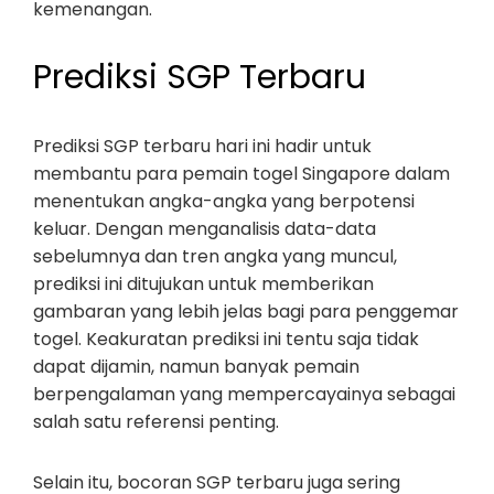
kemenangan.
Prediksi SGP Terbaru
Prediksi SGP terbaru hari ini hadir untuk
membantu para pemain togel Singapore dalam
menentukan angka-angka yang berpotensi
keluar. Dengan menganalisis data-data
sebelumnya dan tren angka yang muncul,
prediksi ini ditujukan untuk memberikan
gambaran yang lebih jelas bagi para penggemar
togel. Keakuratan prediksi ini tentu saja tidak
dapat dijamin, namun banyak pemain
berpengalaman yang mempercayainya sebagai
salah satu referensi penting.
Selain itu, bocoran SGP terbaru juga sering