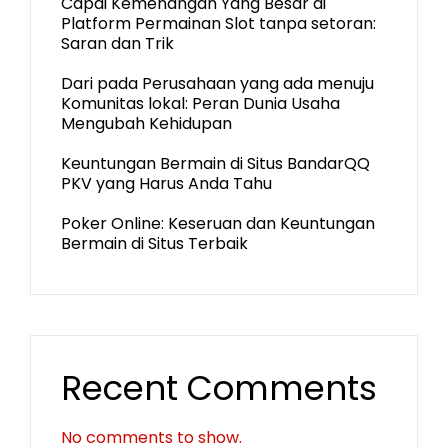
Capai Kemenangan Yang Besar di
Platform Permainan Slot tanpa setoran:
Saran dan Trik
Dari pada Perusahaan yang ada menuju
Komunitas lokal: Peran Dunia Usaha
Mengubah Kehidupan
Keuntungan Bermain di Situs BandarQQ
PKV yang Harus Anda Tahu
Poker Online: Keseruan dan Keuntungan
Bermain di Situs Terbaik
Recent Comments
No comments to show.