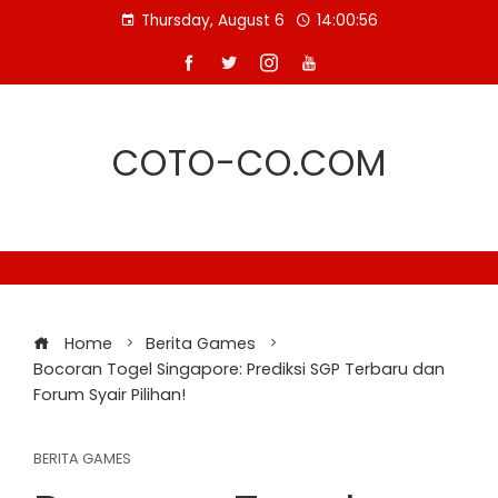
Skip
Thursday, August 6
14:00:56
to
content
COTO-CO.COM
Home
Berita Games
Bocoran Togel Singapore: Prediksi SGP Terbaru dan
Forum Syair Pilihan!
BERITA GAMES