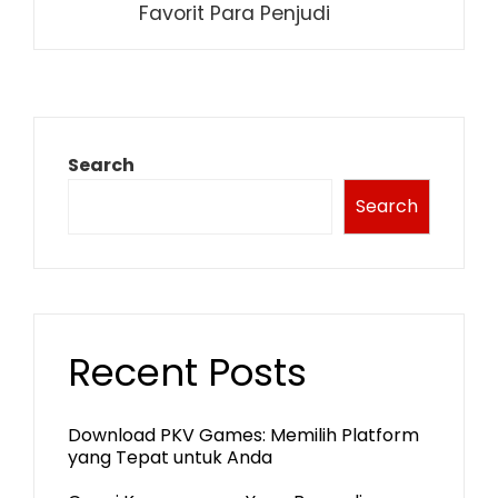
Favorit Para Penjudi
Search
Search
Recent Posts
Download PKV Games: Memilih Platform
yang Tepat untuk Anda